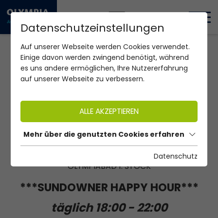
DE
EN
Datenschutzeinstellungen
Home Olympiabad
Restaurant
Auf unserer Webseite werden Cookies verwendet.
Einige davon werden zwingend benötigt, während
DIE BADEREI
es uns andere ermöglichen, Ihre Nutzererfahrung
auf unserer Webseite zu verbessern.
RESTAURANT | CAFÉ | BAR |
PANORAMATERRASSE
ALLE AKZEPTIEREN
täglich von 11:00 bis 22:00 Uhr geöffnet
Mehr über die genutzten Cookies erfahren
warme Küche von 12:00 bis 20:00 Uhr
Datenschutz
OLYMPIABAD 1. STOCK
***SUNDOWNER HAPPY HOUR***
täglich 18:00 - 22:00