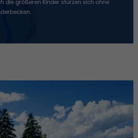
 die größeren Kinder stürzen sich ohne
nderbecken.